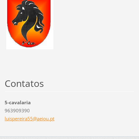
Contatos
5-cavalaria
963909390
luispere
ira55@ae
iou.pt