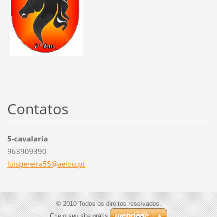
Contatos
5-cavalaria
963909390
luispere
ira55@ae
iou.pt
© 2010 Todos os direitos reservados.
Crie o seu site grátis