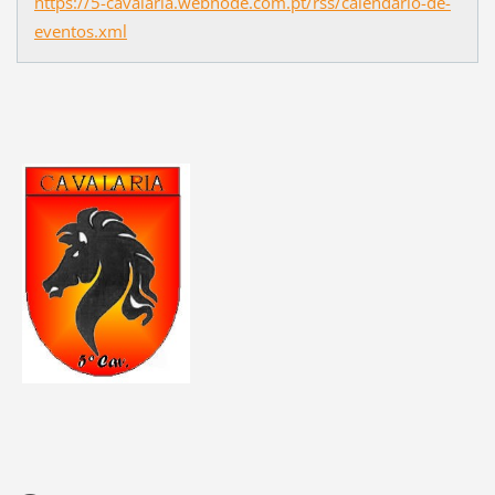
https://5-cavalaria.webnode.com.pt/rss/calendario-de-
eventos.xml