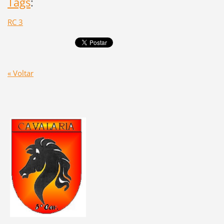
Tags
:
RC 3
« Voltar