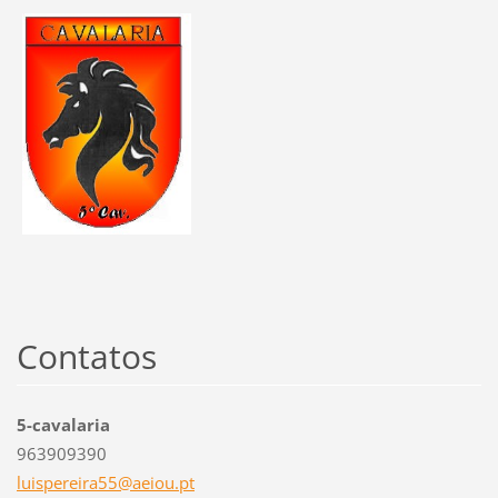
Contatos
5-cavalaria
963909390
luispere
ira55@ae
iou.pt