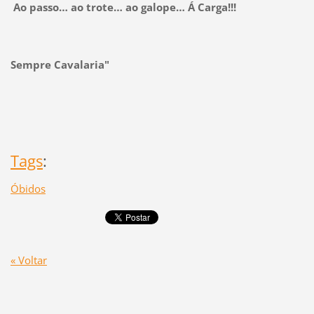
Ao passo… ao trote… ao galope… Á Carga!!!
Sempre Cavalaria"
Tags
:
Óbidos
« Voltar